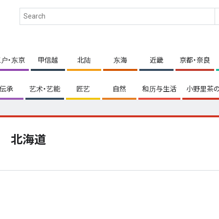
江户・东京
甲信越
北陆
东海
近畿
京都・奈良
伝承
艺术・艺能
匠艺
自然
和历与生活
小野里茶の
北海道