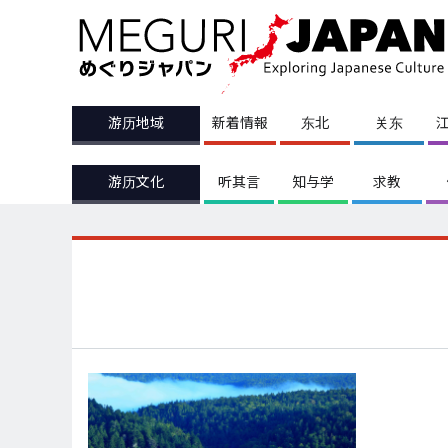
游历地域
新着情報
东北
关东
游历文化
听其言
知与学
求教