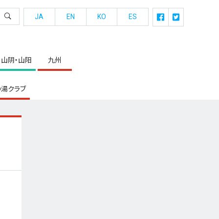
JA
EN
KO
ES
山阴・山阳
九州
湯クラブ