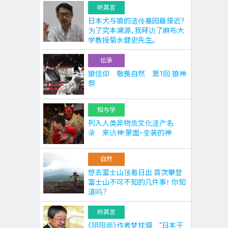
听其言
日本犬与狼的遗传基因最接近?
为了究本溯源，我拜访了麻布大
学教授菊水健史先生。
伝承
狼信仰 敬畏自然 第1回 狼神
祭
知与学
列入人类非物质文化遗产名
录 来访神:蒙面・变装的神
自然
想去富士山顶看日出 首次攀登
富士山不可不知的几件事！ 你知
道吗？
听其言
《阴阳师》作者梦枕貘 “日本于