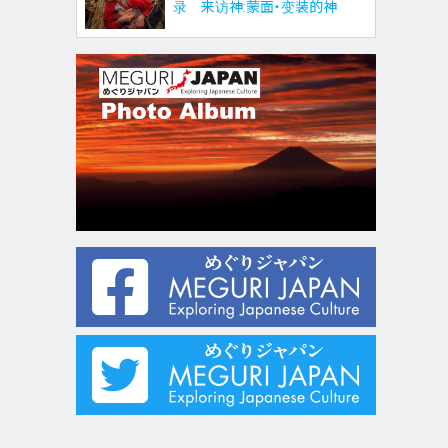
录 来访神:蒙面・变装的神