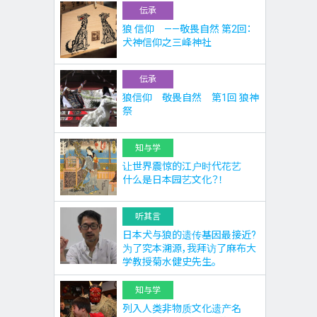
伝承
狼 信仰 ——敬畏自然 第2回：
犬神信仰之三峰神社
伝承
狼信仰 敬畏自然 第1回 狼神
祭
知与学
让世界震惊的江户时代花艺
什么是日本园艺文化？！
听其言
日本犬与狼的遗传基因最接近?
为了究本溯源，我拜访了麻布大
学教授菊水健史先生。
知与学
列入人类非物质文化遗产名