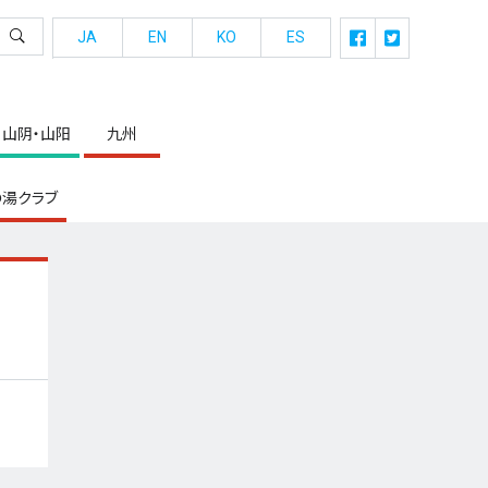
JA
EN
KO
ES
山阴・山阳
九州
湯クラブ