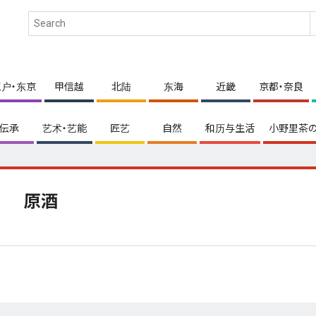
江户・东京
甲信越
北陆
东海
近畿
京都・奈良
伝承
艺术・艺能
匠艺
自然
和历与生活
小野里茶の
原酒