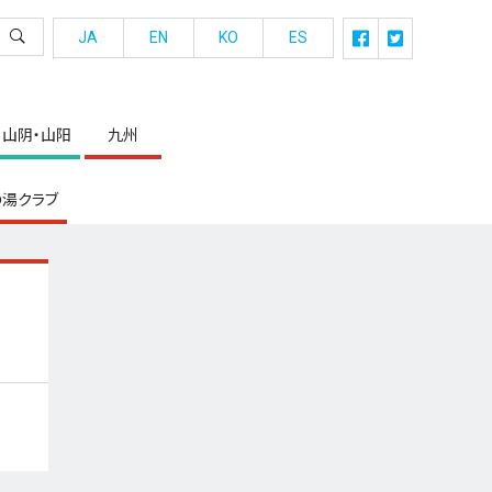
JA
EN
KO
ES
山阴・山阳
九州
湯クラブ