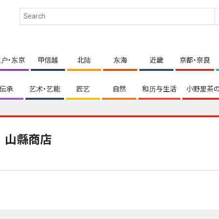
江户・东京
甲信越
北陆
东海
近畿
京都・奈良
伝承
艺术・艺能
匠艺
自然
和历与生活
小野里茶の
山縣商店