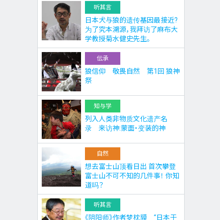
听其言
日本犬与狼的遗传基因最接近?
为了究本溯源，我拜访了麻布大
学教授菊水健史先生。
伝承
狼信仰 敬畏自然 第1回 狼神
祭
知与学
列入人类非物质文化遗产名
录 来访神:蒙面・变装的神
自然
想去富士山顶看日出 首次攀登
富士山不可不知的几件事！ 你知
道吗？
听其言
《阴阳师》作者梦枕貘 “日本于