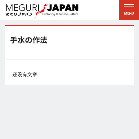
游历地域
游历文化
新着情報
听其言
东北
知与学
手水の作法
关东
求教
江户・东京
伝承
甲信越
艺术・艺能
还没有文章
北陆
匠艺
东海
自然
近畿
和历与生活
京都・奈良
小野里茶の湯クラブ
山阴・山阳