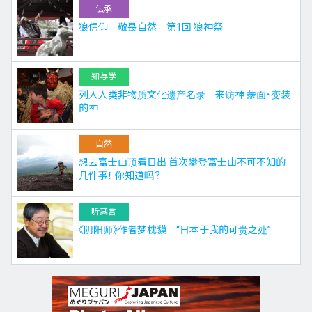
伝承
狼信仰 敬畏自然 第1回 狼神祭
知与学
列入人类非物质文化遗产名录 来访神:蒙面・变装
的神
自然
想去富士山顶看日出 首次攀登富士山不可不知的
几件事！ 你知道吗？
听其言
《阴阳师》作者梦枕貘 “日本于我的可贵之处”