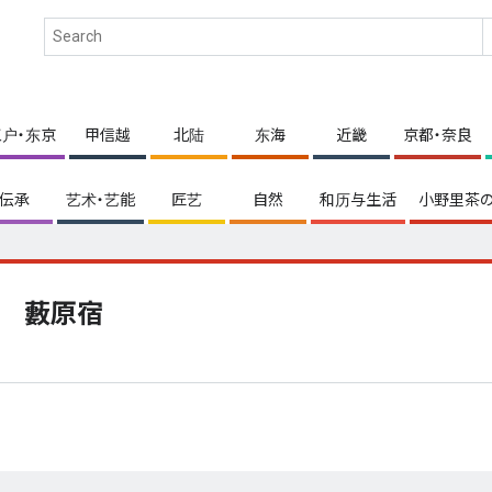
江户・东京
甲信越
北陆
东海
近畿
京都・奈良
伝承
艺术・艺能
匠艺
自然
和历与生活
小野里茶の
藪原宿