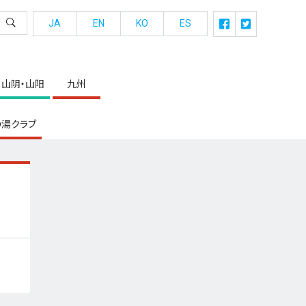
JA
EN
KO
ES
山阴・山阳
九州
湯クラブ