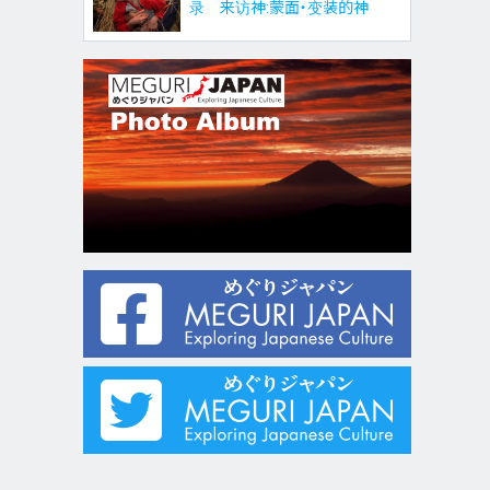
录 来访神:蒙面・变装的神