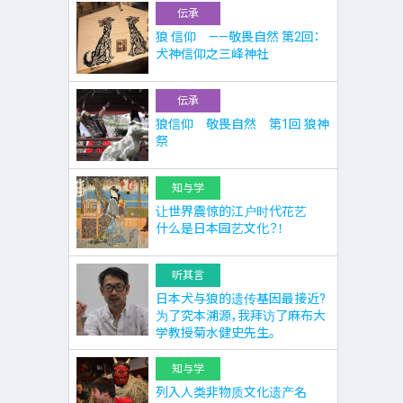
伝承
狼 信仰 ——敬畏自然 第2回：
犬神信仰之三峰神社
伝承
狼信仰 敬畏自然 第1回 狼神
祭
知与学
让世界震惊的江户时代花艺
什么是日本园艺文化？！
听其言
日本犬与狼的遗传基因最接近?
为了究本溯源，我拜访了麻布大
学教授菊水健史先生。
知与学
列入人类非物质文化遗产名