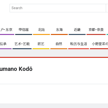
江户・东京
甲信越
北陆
东海
近畿
京都・奈良
伝承
艺术・艺能
匠艺
自然
和历与生活
小野里茶の
umano Kodō