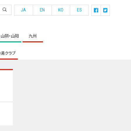
JA
EN
KO
ES
山阴・山阳
九州
湯クラブ