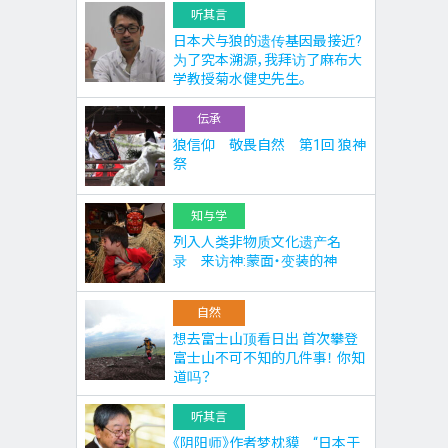
听其言
日本犬与狼的遗传基因最接近?
为了究本溯源，我拜访了麻布大
学教授菊水健史先生。
伝承
狼信仰 敬畏自然 第1回 狼神
祭
知与学
列入人类非物质文化遗产名
录 来访神:蒙面・变装的神
自然
想去富士山顶看日出 首次攀登
富士山不可不知的几件事！ 你知
道吗？
听其言
《阴阳师》作者梦枕貘 “日本于