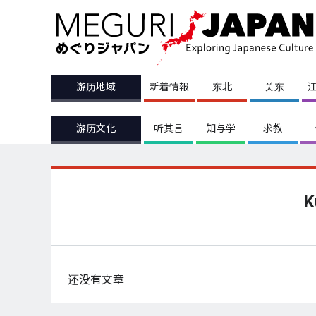
游历地域
新着情報
东北
关东
游历文化
听其言
知与学
求教
K
还没有文章