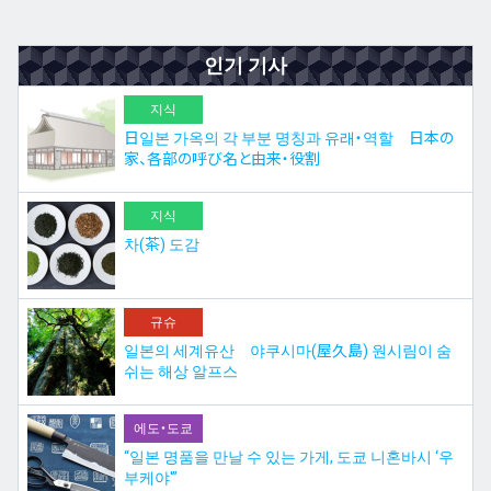
인기 기사
지식
日일본 가옥의 각 부분 명칭과 유래・역할 日本の
家、各部の呼び名と由来・役割
지식
차(茶) 도감
규슈
일본의 세계유산 야쿠시마(屋久島) 원시림이 숨
쉬는 해상 알프스
에도・도쿄
“일본 명품을 만날 수 있는 가게, 도쿄 니혼바시 ‘우
부케야'”