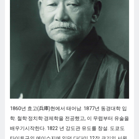
1860년 효고(兵庫)현에서 태어남. 1877년 동경대학 입
학. 철학·정치학·경제학을 전공했고, 이 무렵부터 유술을
배우기시작한다. 1822 년 강도관 유도를 창설. 도쿄도
타이토구의 에이쇼지에 있던 다다미 12장 크기의 서원