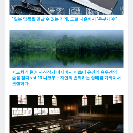
“일본 명품을 만날 수 있는 가게, 도쿄 니혼바시 ‘우부케야'”
＜도치기 현＞ 사진작가 이시바시 미츠미 유겐의 유우겐의
숲을 걷다 vol.13 니코우 – 자연의 변화하는 형태를 가까이서
관찰하다