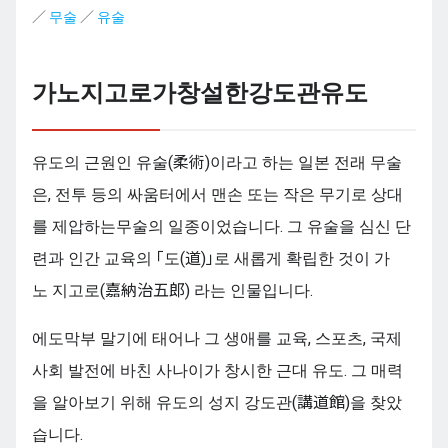
／
무술
／
유술
가노지고로가창설한강도관유도
유도의 근원인 유술(柔術)이라고 하는 일본 전래 무술
은, 전투 등의 싸움터에서 맨손 또는 작은 무기로 상대
를 제압하는무술의 일종이었습니다. 그 유술을 심신 단
련과 인간 교육의 「도(道)」로 새롭게 확립한 것이 가
노 지고로(嘉納治五郎) 라는 인물입니다.
에도막부 말기에 태어나 그 생애를 교육, 스포츠, 국제
사회 발전에 바친 사나이가 창시한 근대 유도. 그 매력
을 알아보기 위해 유도의 성지 강도관(講道館)을 찾았
습니다.