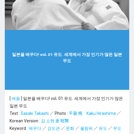
일본을 배우다! vol．01 유도. 세계에서 가장 인기가 많은 일본
무도
[
배움
]
일본을 배우다! vol．01 유도. 세계에서 가장 인기가 많은
일본 무도
Text :
Sasaki Takashi
／ Photo :
平島 格 Kaku Hirashima
／
Korean Version :
김 소현 金 昭賢
Keyword :
배우다
／
강도관
／
문화
／
올림픽
／
유도
／
무도