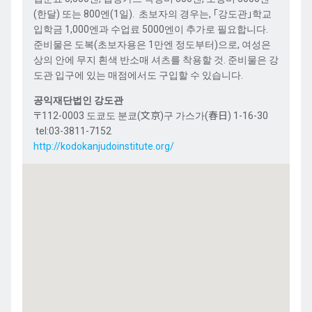
(
한달
)
또는
800
엔
(1
일
).
초보자의
경우는
,
「
강도관
」
학교
입학금
1,000
엔과
수업료
5000
엔이
추가로
필요합니다
.
준비물은
도복
(
초보자용은
1
만엔
정도부터
)
으로
,
여성은
상의
안에
무지
흰색
반소매 셔츠를
착용할 것
.
준비물은
강
도관
입구에
있는
매점에서도
구입할
수
있습니다
.
공익재단법인 강도관
〒112-0003 도쿄도 분쿄(文京)구 가스가(春日) 1-16-30
tel:03-3811-7152
http://kodokanjudoinstitute.org/