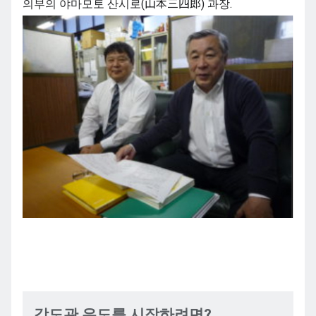
의부의 야마모토 산시로(山本三四郎) 과장.
강도관
유도를
시작하려면
?