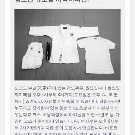
도쿄도
분쿄
(
文京
)
구에
있는
강도관은
,
월요일부터
토요일
까지
매일
오후
4
시부터
8
시까지
(
토요일은
오후
7
시
30
분
까지
)
열려
있고
,
자유롭게
연습할
수
있습니다
.
경험자라면
누구라도
참가할
수
있는
일반
연습
,
초보자가
기본부터
배
우는
학교
코스
,
초등학생
이하
아이들을
위한
소년부
등
,
다
양한
코스가
준비되어
있습니다
.
단
,
여자부는
오후
6
시부
터
7
시
30
분까지
다른
층의
도장에서
연습합니다
.
비용은
입문료
8,000
엔
,
입장카드
작성비
500
엔
,
도장비
5000
엔