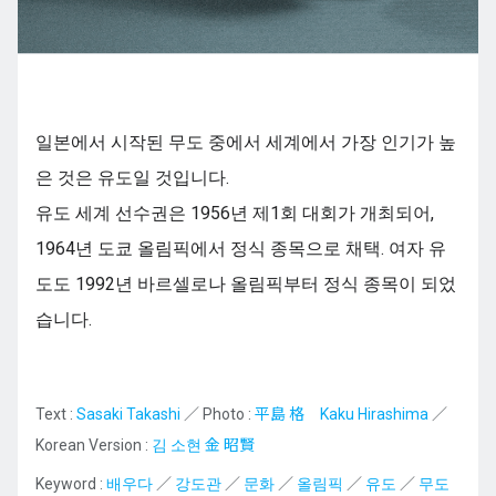
규슈
일본에서 시작된 무도 중에서 세계에서 가장 인기가 높
JA
EN
ZH
ES
은 것은 유도일 것입니다.
유도 세계 선수권은 1956년 제1회 대회가 개최되어,
1964년 도쿄 올림픽에서 정식 종목으로 채택. 여자 유
도도 1992년 바르셀로나 올림픽부터 정식 종목이 되었
습니다.
Text :
Sasaki Takashi
／ Photo :
平島 格 Kaku Hirashima
／
Korean Version :
김 소현 金 昭賢
Keyword :
배우다
／
강도관
／
문화
／
올림픽
／
유도
／
무도