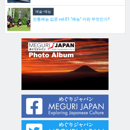
예술・예능
전통예능 입문 vol.01 “예능” 이란 무엇인가?