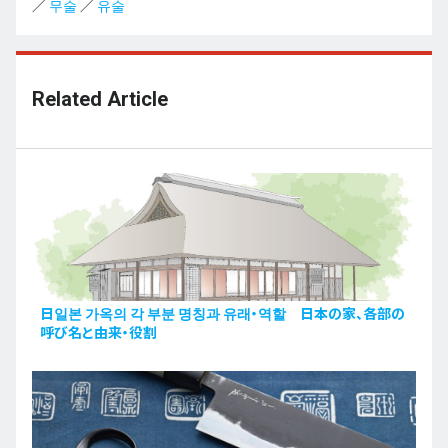
／
무술
／
유술
Related Article
日일본 가옥의 각 부분 명칭과 유래・역할 日本の家、各部の
呼び名と由来・役割