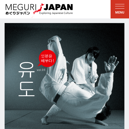
지역답사
문화의 발견
新着情報
이 사람에게 묻다
토호쿠
지식
칸토
배움
에도・도쿄
전통
코우신에츠
예술・예능
호쿠리쿠
솜씨
토카이
자연
칸사이
역사와생활
교토・나라
小野里茶の湯クラブ
츄고쿠