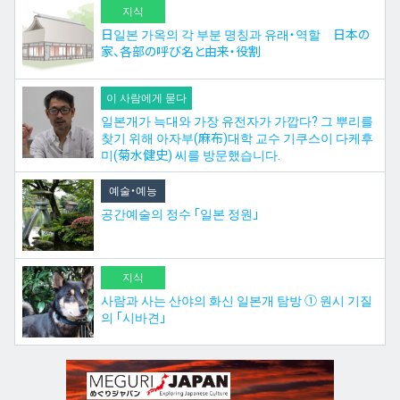
지식
日일본 가옥의 각 부분 명칭과 유래・역할 日本の
家、各部の呼び名と由来・役割
이 사람에게 묻다
일본개가 늑대와 가장 유전자가 가깝다? 그 뿌리를
찾기 위해 아자부(麻布)대학 교수 기쿠스이 다케후
미(菊水健史) 씨를 방문했습니다.
예술・예능
공간예술의 정수 「일본 정원」
지식
사람과 사는 산야의 화신 일본개 탐방 ① 원시 기질
의 「시바견」