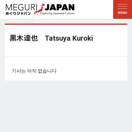
지역답사
문화의 발견
新着情報
이 사람에게 묻다
토호쿠
지식
黒木達也 Tatsuya Kuroki
칸토
배움
에도・도쿄
전통
코우신에츠
예술・예능
기사는 아직 없습니다
호쿠리쿠
솜씨
토카이
자연
칸사이
역사와생활
교토・나라
小野里茶の湯クラブ
츄고쿠