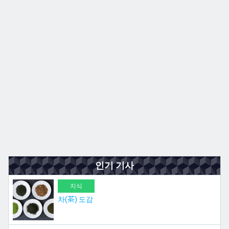
규슈
JA
EN
ZH
ES
인기 기사
지식
차(茶) 도감