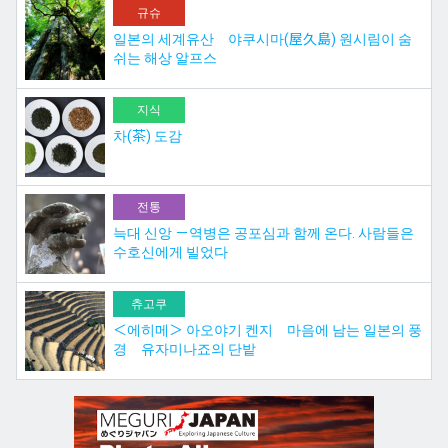
규슈
일본의 세계유산 야쿠시마(屋久島) 원시림이 숨
쉬는 해상 알프스
지식
차(茶) 도감
전통
늑대 신앙 －역병은 공포심과 함께 온다. 사람들은
수호신에게 빌었다
츄고쿠
＜에히메＞ 아오야기 켄지 마음에 남는 일본의 풍
경 유자미나죠의 단밭