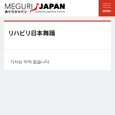
지역답사
문화의 발견
新着情報
이 사람에게 묻다
토호쿠
지식
リハビリ日本舞踊
칸토
배움
에도・도쿄
전통
코우신에츠
예술・예능
기사는 아직 없습니다
호쿠리쿠
솜씨
토카이
자연
칸사이
역사와생활
교토・나라
小野里茶の湯クラブ
츄고쿠