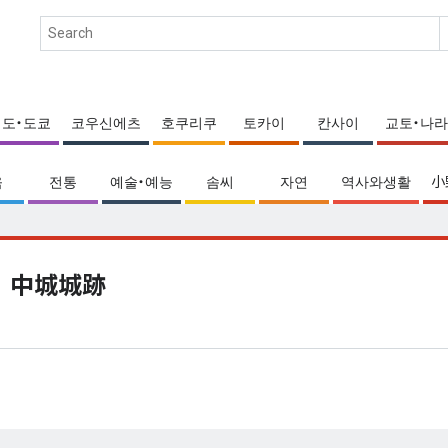
에도・도쿄
코우신에츠
호쿠리쿠
토카이
칸사이
교토・나라
움
전통
예술・예능
솜씨
자연
역사와생활
小
中城城跡