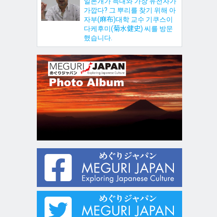
일본개가 늑대와 가장 유전자가
가깝다? 그 뿌리를 찾기 위해 아
자부(麻布)대학 교수 기쿠스이
다케후미(菊水健史) 씨를 방문
했습니다.