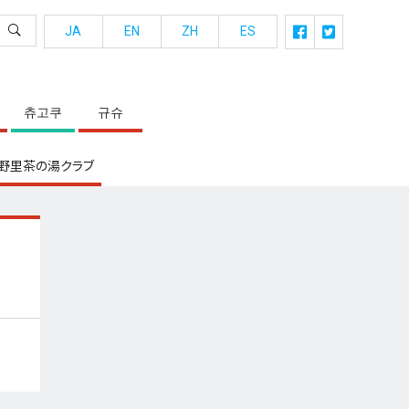
JA
EN
ZH
ES
츄고쿠
규슈
野里茶の湯クラブ