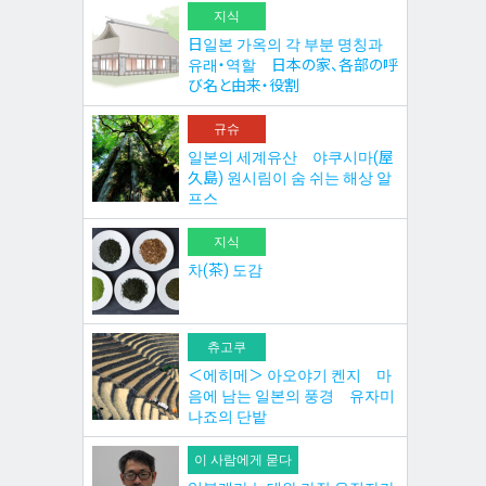
지식
日일본 가옥의 각 부분 명칭과
유래・역할 日本の家、各部の呼
び名と由来・役割
규슈
일본의 세계유산 야쿠시마(屋
久島) 원시림이 숨 쉬는 해상 알
프스
지식
차(茶) 도감
츄고쿠
＜에히메＞ 아오야기 켄지 마
음에 남는 일본의 풍경 유자미
나죠의 단밭
이 사람에게 묻다