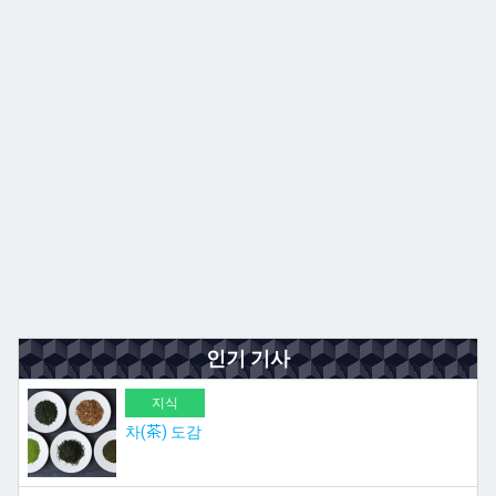
규슈
JA
EN
ZH
ES
인기 기사
지식
차(茶) 도감