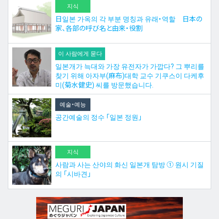
지식
日일본 가옥의 각 부분 명칭과 유래・역할 日本の
家、各部の呼び名と由来・役割
이 사람에게 묻다
일본개가 늑대와 가장 유전자가 가깝다? 그 뿌리를
찾기 위해 아자부(麻布)대학 교수 기쿠스이 다케후
미(菊水健史) 씨를 방문했습니다.
예술・예능
공간예술의 정수 「일본 정원」
지식
사람과 사는 산야의 화신 일본개 탐방 ① 원시 기질
의 「시바견」