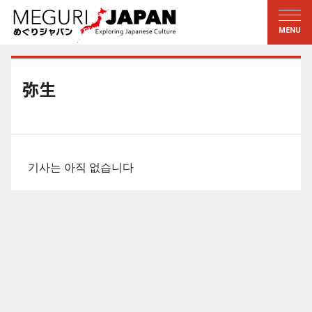
지역답사
문화의 발견
新着情報
이 사람에게 묻다
토호쿠
지식
弥生
칸토
배움
에도・도쿄
전통
코우신에츠
예술・예능
기사는 아직 없습니다
호쿠리쿠
솜씨
토카이
자연
칸사이
역사와생활
교토・나라
小野里茶の湯クラブ
츄고쿠