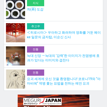
지식
차(茶) 도감
츄고쿠
＜히로시마＞ 우아하고 화려하며 영화를 거둔 헤이
ке 일문의 금자탑, 이순신 신사
전통
늑대 신앙 －늑대의 '강력'한 이미지가 전염병에 효
과가 있다는 이미지와 겹친다
전통
요괴 세계에 오신 것을 환영합니다! 코로나19와 “아
마비에” 역병 쫓는 묘법을 전하는 예언 요괴