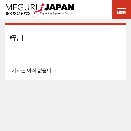
지역답사
문화의 발견
新着情報
이 사람에게 묻다
토호쿠
지식
梓川
칸토
배움
에도・도쿄
전통
코우신에츠
예술・예능
기사는 아직 없습니다
호쿠리쿠
솜씨
토카이
자연
칸사이
역사와생활
교토・나라
小野里茶の湯クラブ
츄고쿠