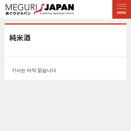
지역답사
문화의 발견
新着情報
이 사람에게 묻다
토호쿠
지식
純米酒
칸토
배움
에도・도쿄
전통
코우신에츠
예술・예능
기사는 아직 없습니다
호쿠리쿠
솜씨
토카이
자연
칸사이
역사와생활
교토・나라
小野里茶の湯クラブ
츄고쿠