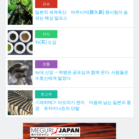
규슈
일본의 세계유산 야쿠시마(屋久島) 원시림이 숨
쉬는 해상 알프스
지식
차(茶) 도감
전통
늑대 신앙 －역병은 공포심과 함께 온다. 사람들은
수호신에게 빌었다
츄고쿠
＜에히메＞ 아오야기 켄지 마음에 남는 일본의 풍
경 유자미나죠의 단밭