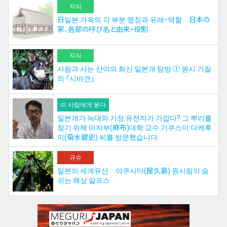
지식
日일본 가옥의 각 부분 명칭과 유래・역할 日本の
家、各部の呼び名と由来・役割
지식
사람과 사는 산야의 화신 일본개 탐방 ① 원시 기질
의 「시바견」
이 사람에게 묻다
일본개가 늑대와 가장 유전자가 가깝다? 그 뿌리를
찾기 위해 아자부(麻布)대학 교수 기쿠스이 다케후
미(菊水健史) 씨를 방문했습니다.
규슈
일본의 세계유산 야쿠시마(屋久島) 원시림이 숨
쉬는 해상 알프스