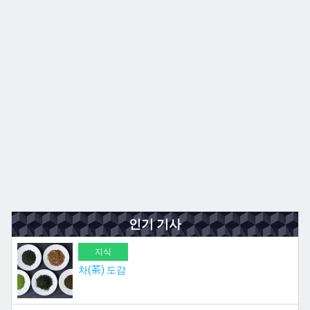
규슈
JA
EN
ZH
ES
인기 기사
지식
차(茶) 도감