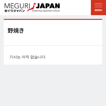
지역답사
문화의 발견
新着情報
이 사람에게 묻다
토호쿠
지식
野焼き
칸토
배움
에도・도쿄
전통
코우신에츠
예술・예능
기사는 아직 없습니다
호쿠리쿠
솜씨
토카이
자연
칸사이
역사와생활
교토・나라
小野里茶の湯クラブ
츄고쿠