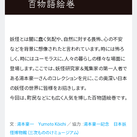
九州・沖縄
妖怪とは闇に蠢く気配や、自然に対する畏怖、心の不安
EN
ZH
KO
ES
などを背景に想像されたと言われています。時には怖ろ
しく、時にはユーモラスに、人々の暮らしの様々な場面に
登場します。ここでは、妖怪研究家＆蒐集家の第一人者で
ある湯本豪一さんのコレクションを元に、この奥深い日本
の妖怪の世界に皆様をお招きします。
今回は、町民などにも広く人気を博した百物語絵巻です。
文 :
湯本豪一 Yumoto Kōichi
／ 協力 :
湯本豪一記念 日本妖
怪博物館（三次もののけミュージアム）