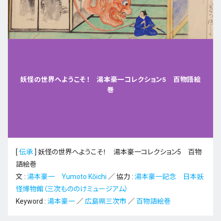
妖怪の世界へようこそ！ 湯本豪一コレクション5 百物語絵
巻
[
伝承
]
妖怪の世界へようこそ！ 湯本豪一コレクション5 百物
語絵巻
文 :
湯本豪一 Yumoto Kōichi
／ 協力 :
湯本豪一記念 日本妖
怪博物館（三次もののけミュージアム）
Keyword :
湯本豪一
／
広島県三次市
／
百物語絵巻