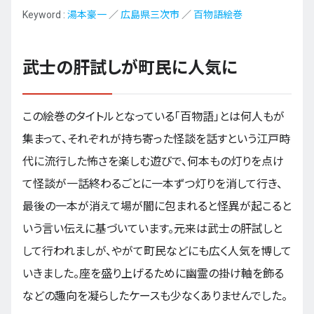
Keyword :
湯本豪一
／
広島県三次市
／
百物語絵巻
武士の肝試しが町民に人気に
この絵巻のタイトルとなっている「百物語」とは何人もが
集まって、それぞれが持ち寄った怪談を話すという江戸時
代に流行した怖さを楽しむ遊びで、何本もの灯りを点け
て怪談が一話終わるごとに一本ずつ灯りを消して行き、
最後の一本が消えて場が闇に包まれると怪異が起こると
いう言い伝えに基づいています。元来は武士の肝試しと
して行われましが、やがて町民などにも広く人気を博して
いきました。座を盛り上げるために幽霊の掛け軸を飾る
などの趣向を凝らしたケースも少なくありませんでした。