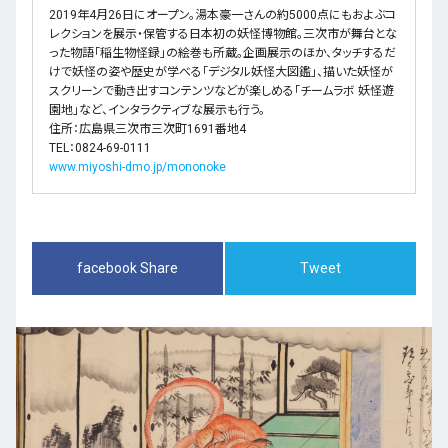
2019年4月26日にオープン。湯本豪一さんの約5000点にもおよぶコ
レクションを展示・保管する日本初の妖怪博物館。三次市が舞台とな
った物語「稲生物怪録」の絵巻も所蔵。企画展示のほか、タッチするだ
けで妖怪の姿や歴史が学べる「デジタル妖怪大図鑑」、描いた妖怪が
スクリーンで動き出すコンテンツなどが楽しめる「チームラボ 妖怪遊
園地」など、インタラクティブな展示も行う。
住所：広島県三次市三次町1691番地4
TEL：0824-69-0111
www.miyoshi-dmo.jp/mononoke
facebook Share
Tweet