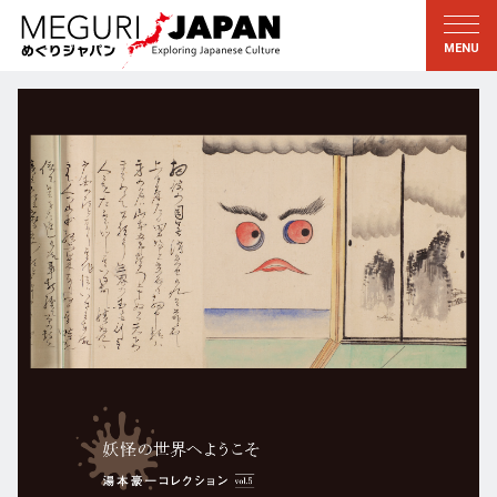
地域をめぐる
文化をめぐる
新着情報
この人に聞く
北海道・東北
知る・学ぶ
関東
習う
江戸・東京
伝承
甲信越
芸術・芸能
北陸
もの作り
東海
自然
近畿
暦と暮らし
京都・奈良
小野里茶の湯クラブ
中国・四国