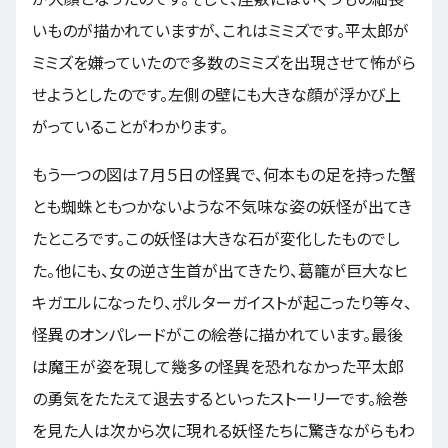
いものが描かれていますが、これはミミズです。平太郎が
ミミズを嫌っていたので多数のミミズを出現させて怖がら
せようとしたのです。左側の壁にも大きな顔が浮かび上
がっていることがわかります。
もう一つの図は７月５日の怪異で、何本もの足を持った蟹
とも蜘蛛ともつかないような不気味な姿の妖怪が出てき
たところです。この妖怪は大きな石が変化したものでし
た。他にも、女の逆さ生首が出てきたり、葛籠が巨大なヒ
キガエルになったり、ポルターガイストが起こったり等々、
怪異のオンパレードがこの絵巻に描かれています。最後
は魔王が姿を現して幾多の怪異を恐れなかった平太郎
の勇気をたたえて退去するといったストーリーです。絵巻
を見た人は次から次に現れる妖怪たちに驚きながらもわ