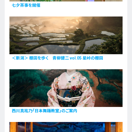
七夕茶事を開催
＜新潟＞ 棚田を歩く 青柳健二 vol.05 星峠の棚田
西川真祐乃「日本舞踊教室」のご案内