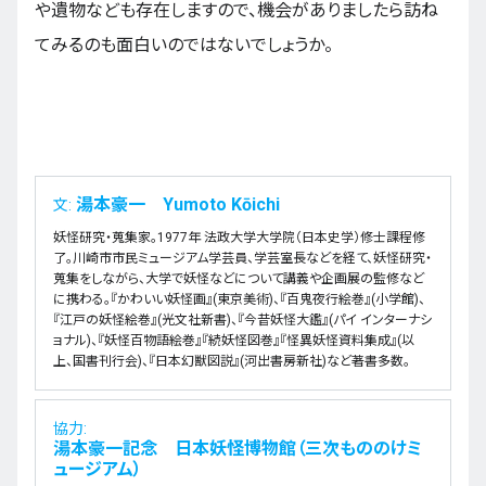
や遺物なども存在しますので、機会がありましたら訪ね
てみるのも面白いのではないでしょうか。
湯本豪一 Yumoto Kōichi
文:
妖怪研究・蒐集家。1977年 法政大学大学院（日本史学）修士課程修
了。川崎市市民ミュージアム学芸員、学芸室長などを経て、妖怪研究・
蒐集をしながら、大学で妖怪などについて講義や企画展の監修など
に携わる。『かわいい妖怪画』(東京美術)、『百鬼夜行絵巻』(小学館)、
『江戸の妖怪絵巻』(光文社新書)、『今昔妖怪大鑑』(パイ インターナシ
ョナル)、『妖怪百物語絵巻』『続妖怪図巻』『怪異妖怪資料集成』(以
上、国書刊行会)、『日本幻獣図説』(河出書房新社)など著書多数。
協力:
湯本豪一記念 日本妖怪博物館（三次もののけミ
ュージアム）