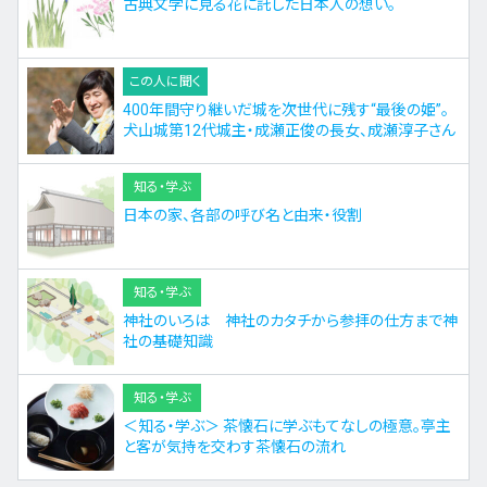
古典文学に見る花に託した日本人の想い。
この人に聞く
400年間守り継いだ城を次世代に残す“最後の姫”。
犬山城第12代城主・成瀬正俊の長女、成瀬淳子さん
知る・学ぶ
日本の家、各部の呼び名と由来・役割
知る・学ぶ
神社のいろは 神社のカタチから参拝の仕方まで神
社の基礎知識
知る・学ぶ
＜知る・学ぶ＞ 茶懐石に学ぶもてなしの極意。亭主
と客が気持を交わす茶懐石の流れ