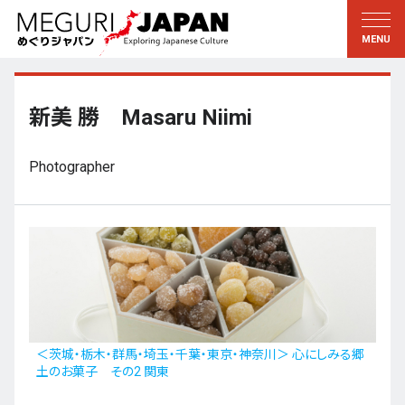
地域をめぐる
文化をめぐる
新着情報
この人に聞く
北海道・東北
知る・学ぶ
新美 勝 Masaru Niimi
関東
習う
Photographer
江戸・東京
伝承
甲信越
芸術・芸能
北陸
もの作り
東海
自然
近畿
暦と暮らし
京都・奈良
小野里茶の湯クラブ
＜茨城・栃木・群馬・埼玉・千葉・東京・神奈川＞ 心にしみる郷
土のお菓子 その2 関東
中国・四国