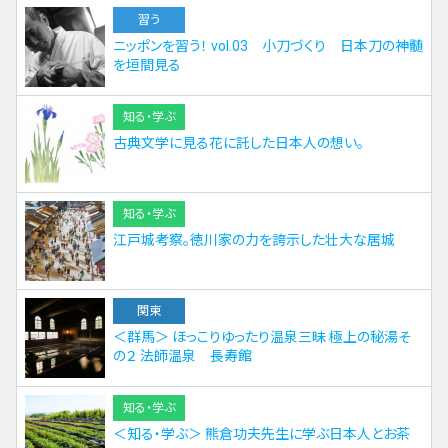
習う
ニッポンを習う！ vol.03 小刀づくり 日本刀の神髄
を垣間見る
知る・学ぶ
古典文学に見る花に託した日本人の想い。
知る・学ぶ
江戸城考察。徳川家の力を誇示した壮大な居城
関東
＜群馬＞ ほっこりゆったり温泉三昧 極上の秘湯そ
の２ 法師温泉 長寿館
知る・学ぶ
＜知る・学ぶ＞ 熊倉功夫先生に学ぶ日本人とお茶