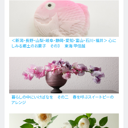
九州・沖縄
EN
ZH
KO
ES
＜新潟・長野・山梨・岐阜・静岡・愛知・富山・石川・福井＞ 心に
しみる郷土のお菓子 その3 東海 甲信越
暮らしの中にいけばなを その二 春を呼ぶスイートピーの
アレンジ