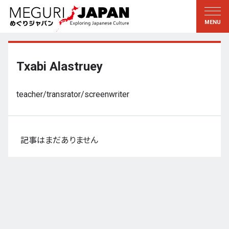
地域をめぐる
文化をめぐる
新着情報
この人に聞く
北海道・東北
知る・学ぶ
Txabi Alastruey
関東
習う
teacher/transrator/screenwriter
江戸・東京
伝承
甲信越
芸術・芸能
北陸
もの作り
記事はまだありません
東海
自然
近畿
暦と暮らし
京都・奈良
小野里茶の湯クラブ
中国・四国