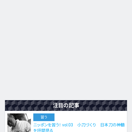
九州・沖縄
EN
ZH
KO
ES
注目の記事
習う
ニッポンを習う！ vol.03 小刀づくり 日本刀の神髄
を垣間見る