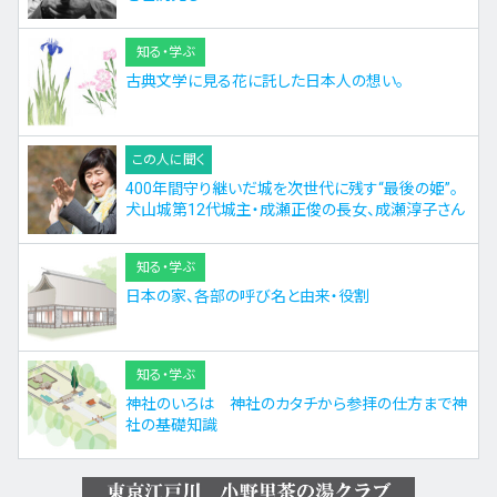
知る・学ぶ
古典文学に見る花に託した日本人の想い。
この人に聞く
400年間守り継いだ城を次世代に残す“最後の姫”。
犬山城第12代城主・成瀬正俊の長女、成瀬淳子さん
知る・学ぶ
日本の家、各部の呼び名と由来・役割
知る・学ぶ
神社のいろは 神社のカタチから参拝の仕方まで神
社の基礎知識