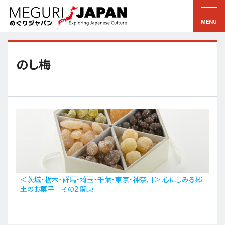
地域をめぐる
文化をめぐる
新着情報
この人に聞く
北海道・東北
知る・学ぶ
のし梅
関東
習う
江戸・東京
伝承
甲信越
芸術・芸能
北陸
もの作り
東海
自然
近畿
暦と暮らし
＜茨城・栃木・群馬・埼玉・千葉・東京・神奈川＞ 心にしみる郷
土のお菓子 その2 関東
京都・奈良
小野里茶の湯クラブ
中国・四国