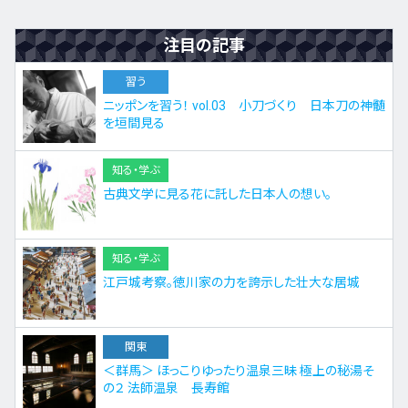
注目の記事
習う
ニッポンを習う！ vol.03 小刀づくり 日本刀の神髄
を垣間見る
知る・学ぶ
古典文学に見る花に託した日本人の想い。
知る・学ぶ
江戸城考察。徳川家の力を誇示した壮大な居城
関東
＜群馬＞ ほっこりゆったり温泉三昧 極上の秘湯そ
の２ 法師温泉 長寿館