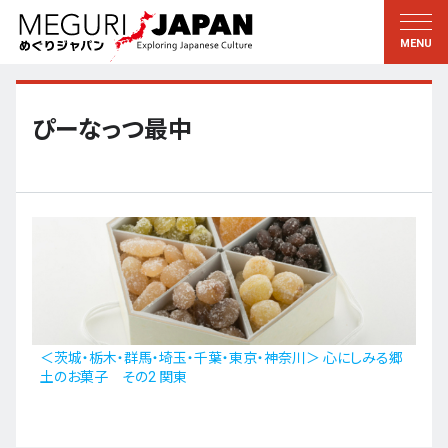
地域をめぐる
文化をめぐる
新着情報
この人に聞く
北海道・東北
知る・学ぶ
ぴーなっつ最中
関東
習う
江戸・東京
伝承
甲信越
芸術・芸能
北陸
もの作り
東海
自然
近畿
暦と暮らし
＜茨城・栃木・群馬・埼玉・千葉・東京・神奈川＞ 心にしみる郷
土のお菓子 その2 関東
京都・奈良
小野里茶の湯クラブ
中国・四国