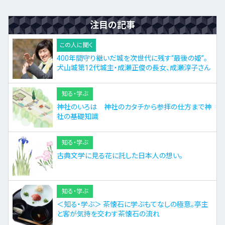
注目の記事
この人に聞く
400年間守り継いだ城を次世代に残す“最後の姫”。
犬山城第12代城主・成瀬正俊の長女、成瀬淳子さん
知る・学ぶ
神社のいろは 神社のカタチから参拝の仕方まで神
社の基礎知識
知る・学ぶ
古典文学に見る花に託した日本人の想い。
知る・学ぶ
＜知る・学ぶ＞ 茶懐石に学ぶもてなしの極意。亭主
と客が気持を交わす茶懐石の流れ