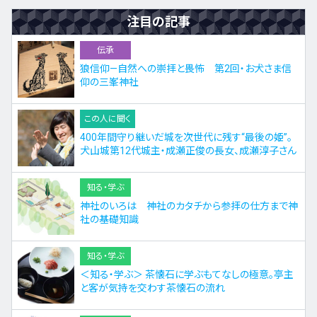
注目の記事
伝承
狼信仰—自然への崇拝と畏怖 第2回・お犬さま信
仰の三峯神社
この人に聞く
400年間守り継いだ城を次世代に残す“最後の姫”。
犬山城第12代城主・成瀬正俊の長女、成瀬淳子さん
知る・学ぶ
神社のいろは 神社のカタチから参拝の仕方まで神
社の基礎知識
知る・学ぶ
＜知る・学ぶ＞ 茶懐石に学ぶもてなしの極意。亭主
と客が気持を交わす茶懐石の流れ