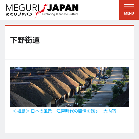
地域をめぐる
文化をめぐる
新着情報
この人に聞く
北海道・東北
知る・学ぶ
下野街道
関東
習う
江戸・東京
伝承
甲信越
芸術・芸能
北陸
もの作り
東海
自然
近畿
暦と暮らし
＜福島＞ 日本の風景 江戸時代の風情を残す 大内宿
京都・奈良
小野里茶の湯クラブ
中国・四国