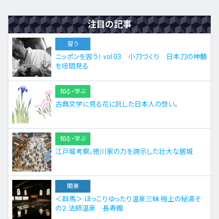
注目の記事
習う
ニッポンを習う！ vol.03 小刀づくり 日本刀の神髄
を垣間見る
知る・学ぶ
古典文学に見る花に託した日本人の想い。
知る・学ぶ
江戸城考察。徳川家の力を誇示した壮大な居城
関東
＜群馬＞ ほっこりゆったり温泉三昧 極上の秘湯そ
の２ 法師温泉 長寿館