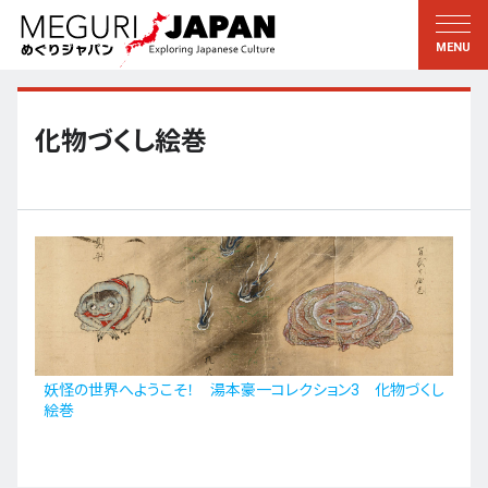
地域をめぐる
文化をめぐる
新着情報
この人に聞く
北海道・東北
知る・学ぶ
化物づくし絵巻
関東
習う
江戸・東京
伝承
甲信越
芸術・芸能
北陸
もの作り
東海
自然
近畿
暦と暮らし
妖怪の世界へようこそ！ 湯本豪一コレクション3 化物づくし
絵巻
京都・奈良
小野里茶の湯クラブ
中国・四国