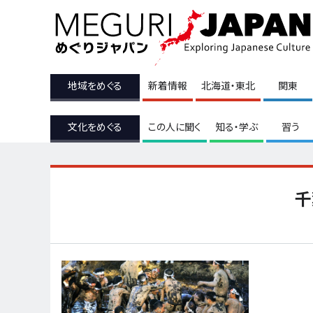
地域をめぐる
新着情報
北海道・東北
関東
文化をめぐる
この人に聞く
知る・学ぶ
習う
千