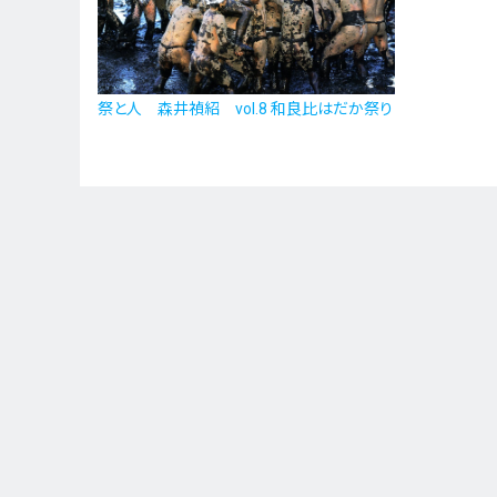
祭と人 森井禎紹 vol.8 和良比はだか祭り