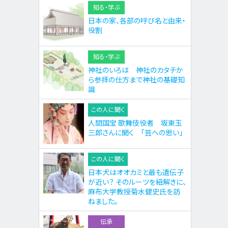
知る・学ぶ
日本の家、各部の呼び名と由来・
役割
知る・学ぶ
神社のいろは 神社のカタチか
ら参拝の仕方まで神社の基礎知
識
この人に聞く
人間国宝 歌舞伎役者 坂東玉
三郎さんに聞く 「芸への思い」
この人に聞く
日本犬はオオカミと最も遺伝子
が近い？ そのルーツを紐解きに、
麻布大学教授菊水健史氏を訪
ねました。
伝承