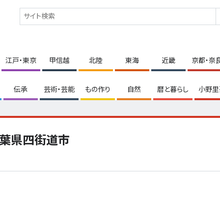
江戸・東京
甲信越
北陸
東海
近畿
京都・奈
伝承
芸術・芸能
もの作り
自然
暦と暮らし
小野里
葉県四街道市