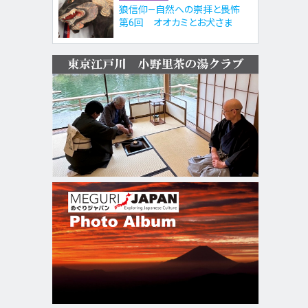
狼信仰—自然への崇拝と畏怖
第6回 オオカミとお犬さま