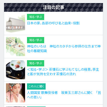
注目の記事
知る・学ぶ
日本の家、各部の呼び名と由来・役割
知る・学ぶ
神社のいろは 神社のカタチから参拝の仕方まで神
社の基礎知識
知る・学ぶ
＜知る・学ぶ＞ 茶懐石に学ぶもてなしの極意。亭主
と客が気持を交わす茶懐石の流れ
この人に聞く
人間国宝 歌舞伎役者 坂東玉三郎さんに聞く 「芸
への思い」