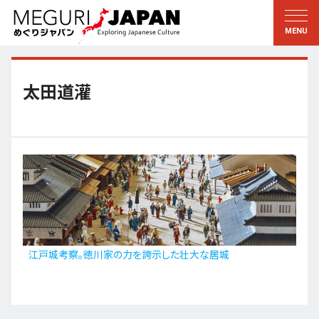
地域をめぐる
文化をめぐる
新着情報
この人に聞く
北海道・東北
知る・学ぶ
太田道灌
関東
習う
江戸・東京
伝承
甲信越
芸術・芸能
北陸
もの作り
東海
自然
近畿
暦と暮らし
江戸城考察。徳川家の力を誇示した壮大な居城
京都・奈良
小野里茶の湯クラブ
中国・四国