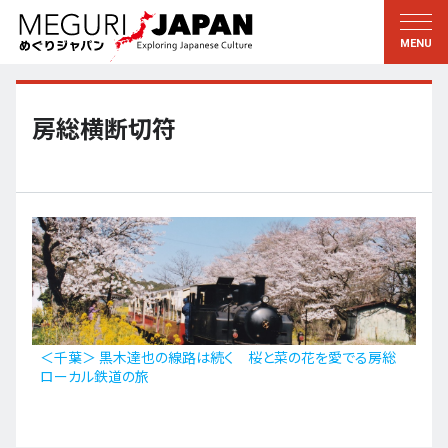
地域をめぐる
文化をめぐる
新着情報
この人に聞く
北海道・東北
知る・学ぶ
房総横断切符
関東
習う
江戸・東京
伝承
甲信越
芸術・芸能
北陸
もの作り
東海
自然
近畿
暦と暮らし
＜千葉＞ 黒木達也の線路は続く 桜と菜の花を愛でる房総
ローカル鉄道の旅
京都・奈良
小野里茶の湯クラブ
中国・四国