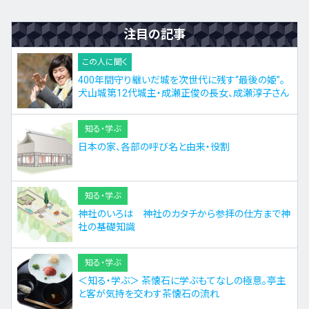
注目の記事
この人に聞く
400年間守り継いだ城を次世代に残す“最後の姫”。
犬山城第12代城主・成瀬正俊の長女、成瀬淳子さん
知る・学ぶ
日本の家、各部の呼び名と由来・役割
知る・学ぶ
神社のいろは 神社のカタチから参拝の仕方まで神
社の基礎知識
知る・学ぶ
＜知る・学ぶ＞ 茶懐石に学ぶもてなしの極意。亭主
と客が気持を交わす茶懐石の流れ