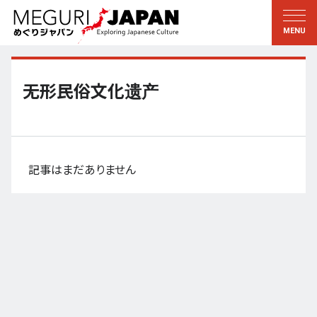
地域をめぐる
文化をめぐる
新着情報
この人に聞く
北海道・東北
知る・学ぶ
无形民俗文化遗产
関東
習う
江戸・東京
伝承
甲信越
芸術・芸能
記事はまだありません
北陸
もの作り
東海
自然
近畿
暦と暮らし
京都・奈良
小野里茶の湯クラブ
中国・四国