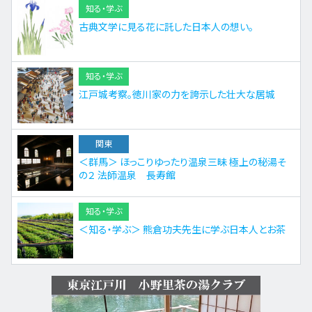
知る・学ぶ
古典文学に見る花に託した日本人の想い。
知る・学ぶ
江戸城考察。徳川家の力を誇示した壮大な居城
関東
＜群馬＞ ほっこりゆったり温泉三昧 極上の秘湯そ
の２ 法師温泉 長寿館
知る・学ぶ
＜知る・学ぶ＞ 熊倉功夫先生に学ぶ日本人とお茶