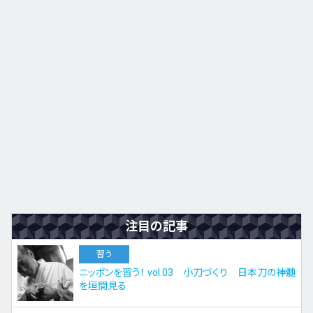
九州・沖縄
EN
ZH
KO
ES
注目の記事
習う
ニッポンを習う！ vol.03 小刀づくり 日本刀の神髄
を垣間見る