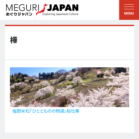
地域をめぐる
文化をめぐる
新着情報
この人に聞く
北海道・東北
知る・学ぶ
樺
関東
習う
江戸・東京
伝承
甲信越
芸術・芸能
北陸
もの作り
東海
自然
近畿
暦と暮らし
塩野米松「ひととものの物語」桜仕事
京都・奈良
小野里茶の湯クラブ
中国・四国