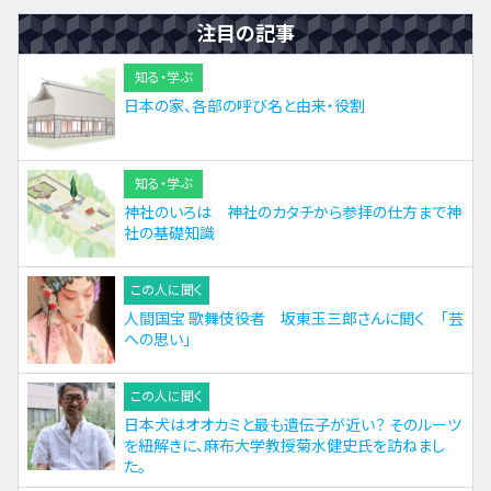
注目の記事
知る・学ぶ
日本の家、各部の呼び名と由来・役割
知る・学ぶ
神社のいろは 神社のカタチから参拝の仕方まで神
社の基礎知識
この人に聞く
人間国宝 歌舞伎役者 坂東玉三郎さんに聞く 「芸
への思い」
この人に聞く
日本犬はオオカミと最も遺伝子が近い？ そのルーツ
を紐解きに、麻布大学教授菊水健史氏を訪ねまし
た。