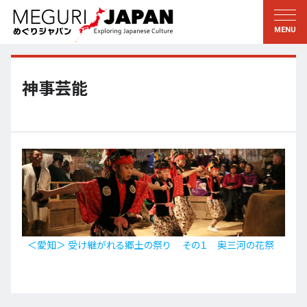
地域をめぐる
文化をめぐる
新着情報
この人に聞く
北海道・東北
知る・学ぶ
神事芸能
関東
習う
江戸・東京
伝承
甲信越
芸術・芸能
北陸
もの作り
東海
自然
近畿
暦と暮らし
＜愛知＞ 受け継がれる郷土の祭り その１ 奥三河の花祭
京都・奈良
小野里茶の湯クラブ
中国・四国