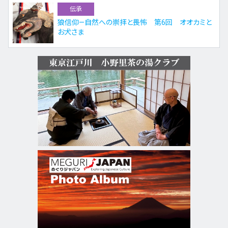
伝承
狼信仰—自然への崇拝と畏怖 第6回 オオカミと
お犬さま