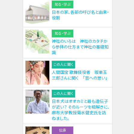
知る・学ぶ
日本の家、各部の呼び名と由来・
役割
知る・学ぶ
神社のいろは 神社のカタチか
ら参拝の仕方まで神社の基礎知
識
この人に聞く
人間国宝 歌舞伎役者 坂東玉
三郎さんに聞く 「芸への思い」
この人に聞く
日本犬はオオカミと最も遺伝子
が近い？ そのルーツを紐解きに、
麻布大学教授菊水健史氏を訪
ねました。
伝承