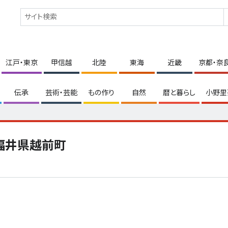
江戸・東京
甲信越
北陸
東海
近畿
京都・奈
伝承
芸術・芸能
もの作り
自然
暦と暮らし
小野里
福井県越前町