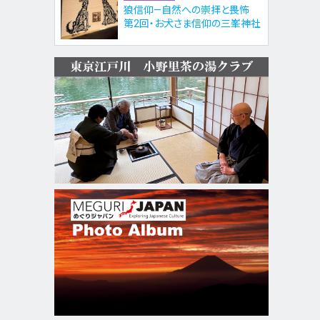
狼信仰—自然への崇拝と畏怖
第2回・お犬さま信仰の三峯神社