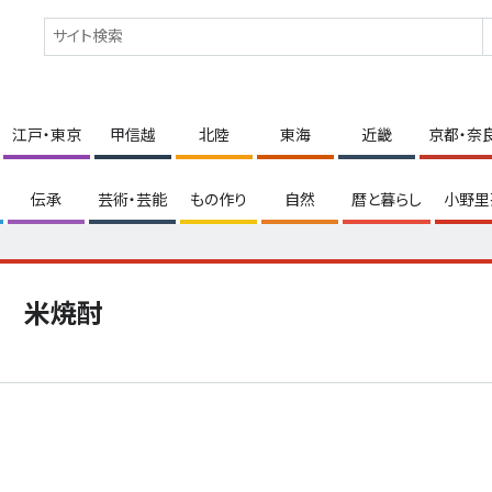
江戸・東京
甲信越
北陸
東海
近畿
京都・奈
伝承
芸術・芸能
もの作り
自然
暦と暮らし
小野里
米焼酎