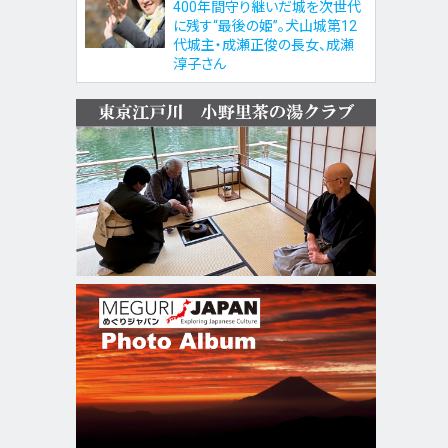
400年間守り継いだ城を次世代
に残す“最後の姫”。犬山城第12
代城主・成瀬正俊の長女、成瀬
淳子さん