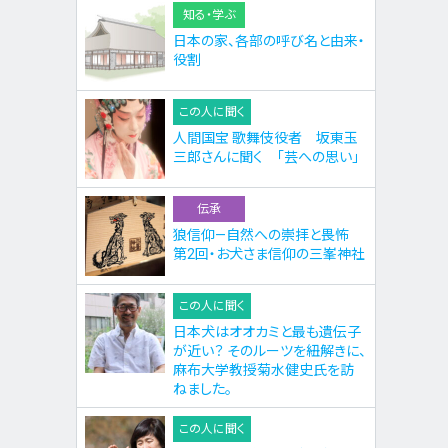
知る・学ぶ
日本の家、各部の呼び名と由来・
役割
この人に聞く
人間国宝 歌舞伎役者 坂東玉
三郎さんに聞く 「芸への思い」
伝承
狼信仰—自然への崇拝と畏怖
第2回・お犬さま信仰の三峯神社
この人に聞く
日本犬はオオカミと最も遺伝子
が近い？ そのルーツを紐解きに、
麻布大学教授菊水健史氏を訪
ねました。
この人に聞く