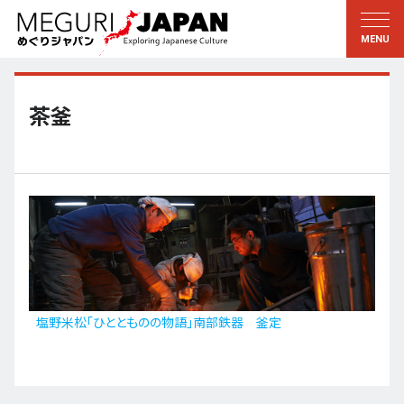
地域をめぐる
文化をめぐる
新着情報
この人に聞く
北海道・東北
知る・学ぶ
茶釜
関東
習う
江戸・東京
伝承
甲信越
芸術・芸能
北陸
もの作り
東海
自然
近畿
暦と暮らし
塩野米松「ひととものの物語」南部鉄器 釜定
京都・奈良
小野里茶の湯クラブ
中国・四国