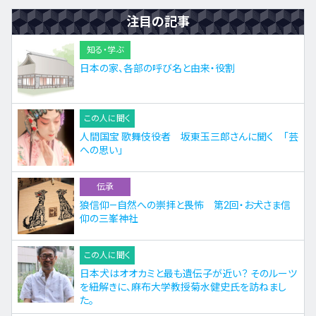
注目の記事
知る・学ぶ
日本の家、各部の呼び名と由来・役割
この人に聞く
人間国宝 歌舞伎役者 坂東玉三郎さんに聞く 「芸
への思い」
伝承
狼信仰—自然への崇拝と畏怖 第2回・お犬さま信
仰の三峯神社
この人に聞く
日本犬はオオカミと最も遺伝子が近い？ そのルーツ
を紐解きに、麻布大学教授菊水健史氏を訪ねまし
た。