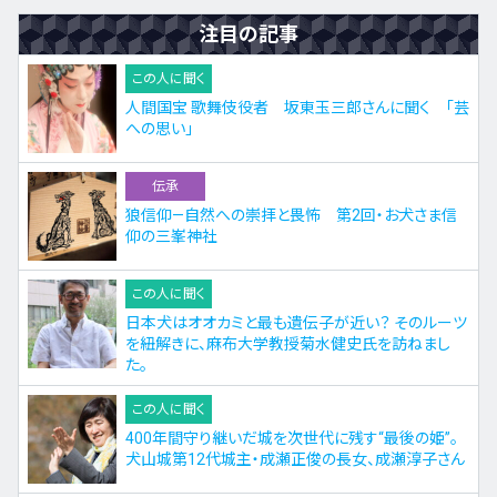
注目の記事
この人に聞く
人間国宝 歌舞伎役者 坂東玉三郎さんに聞く 「芸
への思い」
伝承
狼信仰—自然への崇拝と畏怖 第2回・お犬さま信
仰の三峯神社
この人に聞く
日本犬はオオカミと最も遺伝子が近い？ そのルーツ
を紐解きに、麻布大学教授菊水健史氏を訪ねまし
た。
この人に聞く
400年間守り継いだ城を次世代に残す“最後の姫”。
犬山城第12代城主・成瀬正俊の長女、成瀬淳子さん