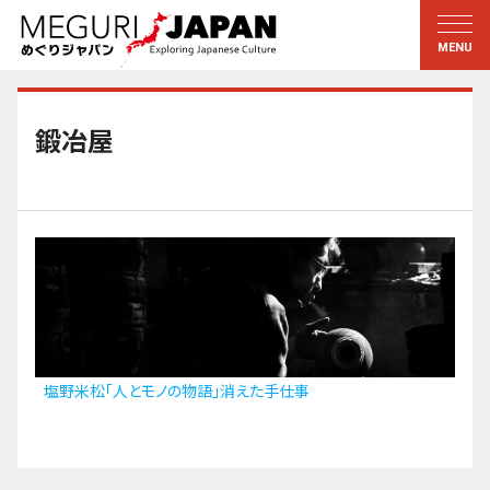
地域をめぐる
文化をめぐる
新着情報
この人に聞く
北海道・東北
知る・学ぶ
鍛冶屋
関東
習う
江戸・東京
伝承
甲信越
芸術・芸能
北陸
もの作り
東海
自然
近畿
暦と暮らし
塩野米松「人とモノの物語」消えた手仕事
京都・奈良
小野里茶の湯クラブ
中国・四国