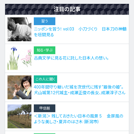
注目の記事
習う
ニッポンを習う！ vol.03 小刀づくり 日本刀の神髄
を垣間見る
知る・学ぶ
古典文学に見る花に託した日本人の想い。
この人に聞く
400年間守り継いだ城を次世代に残す“最後の姫”。
犬山城第12代城主・成瀬正俊の長女、成瀬淳子さん
甲信越
＜新潟＞ 残しておきたい日本の風景 5 金屏風の
ような美しさ・夏井のはさ木（新潟市）