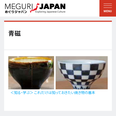
地域をめぐる
文化をめぐる
新着情報
この人に聞く
北海道・東北
知る・学ぶ
青磁
関東
習う
江戸・東京
伝承
甲信越
芸術・芸能
北陸
もの作り
東海
自然
近畿
暦と暮らし
＜知る・学ぶ＞ これだけは知っておきたい焼き物の基本
京都・奈良
小野里茶の湯クラブ
中国・四国