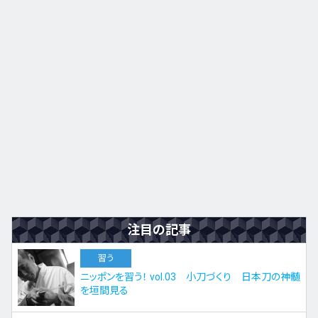
九州・沖縄
EN
ZH
KO
ES
注目の記事
習う
ニッポンを習う！ vol.03 小刀づくり 日本刀の神髄
を垣間見る