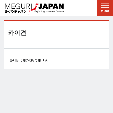
地域をめぐる
文化をめぐる
新着情報
この人に聞く
北海道・東北
知る・学ぶ
카이견
関東
習う
江戸・東京
伝承
甲信越
芸術・芸能
記事はまだありません
北陸
もの作り
東海
自然
近畿
暦と暮らし
京都・奈良
小野里茶の湯クラブ
中国・四国