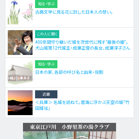
知る・学ぶ
古典文学に見る花に託した日本人の想い。
この人に聞く
400年間守り継いだ城を次世代に残す“最後の姫”。
犬山城第12代城主・成瀬正俊の長女、成瀬淳子さん
知る・学ぶ
日本の家、各部の呼び名と由来・役割
近畿
＜兵庫＞ 名城を訪ねて。雲海に浮かぶ天空の城「竹
田城址」