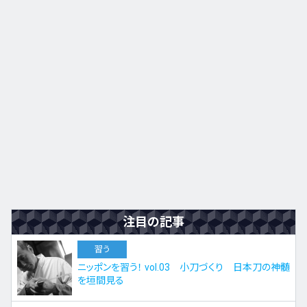
九州・沖縄
EN
ZH
KO
ES
注目の記事
習う
ニッポンを習う！ vol.03 小刀づくり 日本刀の神髄
を垣間見る