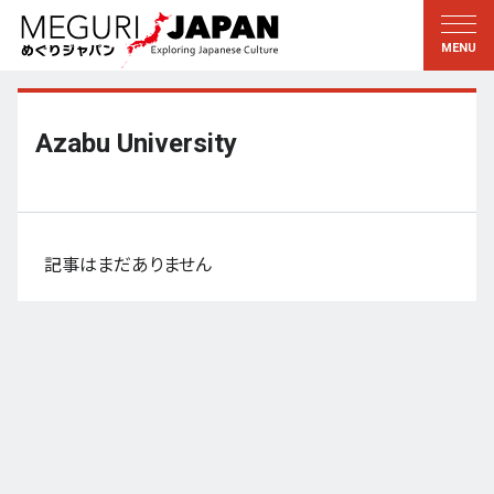
地域をめぐる
文化をめぐる
新着情報
この人に聞く
北海道・東北
知る・学ぶ
Azabu University
関東
習う
江戸・東京
伝承
甲信越
芸術・芸能
記事はまだありません
北陸
もの作り
東海
自然
近畿
暦と暮らし
京都・奈良
小野里茶の湯クラブ
中国・四国