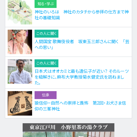
知る・学ぶ
神社のいろは 神社のカタチから参拝の仕方まで神
社の基礎知識
この人に聞く
人間国宝 歌舞伎役者 坂東玉三郎さんに聞く 「芸
への思い」
この人に聞く
日本犬はオオカミと最も遺伝子が近い？ そのルーツ
を紐解きに、麻布大学教授菊水健史氏を訪ねまし
た。
伝承
狼信仰—自然への崇拝と畏怖 第2回・お犬さま信
仰の三峯神社