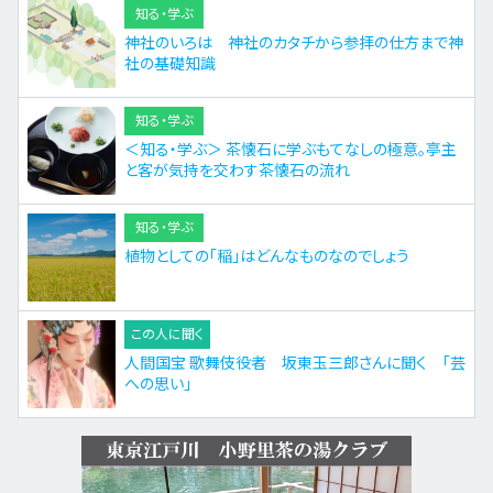
知る・学ぶ
神社のいろは 神社のカタチから参拝の仕方まで神
社の基礎知識
知る・学ぶ
＜知る・学ぶ＞ 茶懐石に学ぶもてなしの極意。亭主
と客が気持を交わす茶懐石の流れ
知る・学ぶ
植物としての「稲」はどんなものなのでしょう
この人に聞く
人間国宝 歌舞伎役者 坂東玉三郎さんに聞く 「芸
への思い」