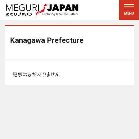
地域をめぐる
文化をめぐる
新着情報
この人に聞く
北海道・東北
知る・学ぶ
Kanagawa Prefecture
関東
習う
江戸・東京
伝承
甲信越
芸術・芸能
記事はまだありません
北陸
もの作り
東海
自然
近畿
暦と暮らし
京都・奈良
小野里茶の湯クラブ
中国・四国