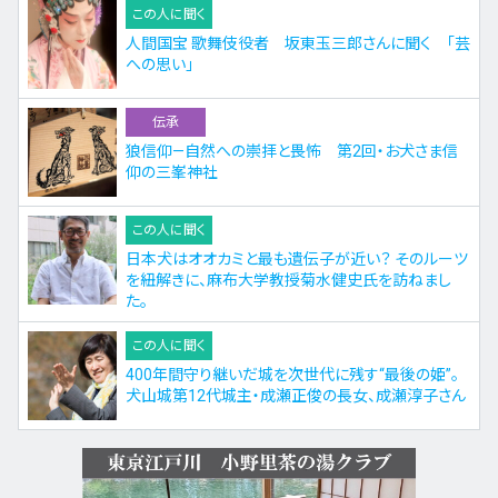
この人に聞く
人間国宝 歌舞伎役者 坂東玉三郎さんに聞く 「芸
への思い」
伝承
狼信仰—自然への崇拝と畏怖 第2回・お犬さま信
仰の三峯神社
この人に聞く
日本犬はオオカミと最も遺伝子が近い？ そのルーツ
を紐解きに、麻布大学教授菊水健史氏を訪ねまし
た。
この人に聞く
400年間守り継いだ城を次世代に残す“最後の姫”。
犬山城第12代城主・成瀬正俊の長女、成瀬淳子さん