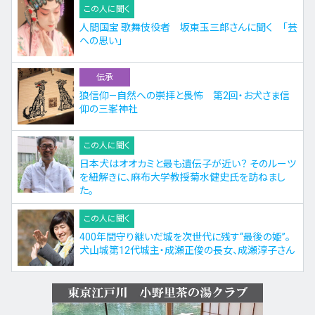
この人に聞く
人間国宝 歌舞伎役者 坂東玉三郎さんに聞く 「芸
への思い」
伝承
狼信仰—自然への崇拝と畏怖 第2回・お犬さま信
仰の三峯神社
この人に聞く
日本犬はオオカミと最も遺伝子が近い？ そのルーツ
を紐解きに、麻布大学教授菊水健史氏を訪ねまし
た。
この人に聞く
400年間守り継いだ城を次世代に残す“最後の姫”。
犬山城第12代城主・成瀬正俊の長女、成瀬淳子さん