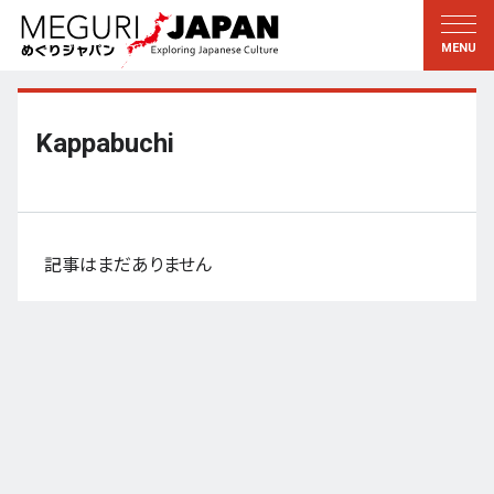
地域をめぐる
文化をめぐる
新着情報
この人に聞く
北海道・東北
知る・学ぶ
Kappabuchi
関東
習う
江戸・東京
伝承
甲信越
芸術・芸能
記事はまだありません
北陸
もの作り
東海
自然
近畿
暦と暮らし
京都・奈良
小野里茶の湯クラブ
中国・四国