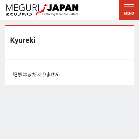
地域をめぐる
文化をめぐる
新着情報
この人に聞く
北海道・東北
知る・学ぶ
Kyureki
関東
習う
江戸・東京
伝承
甲信越
芸術・芸能
記事はまだありません
北陸
もの作り
東海
自然
近畿
暦と暮らし
京都・奈良
小野里茶の湯クラブ
中国・四国