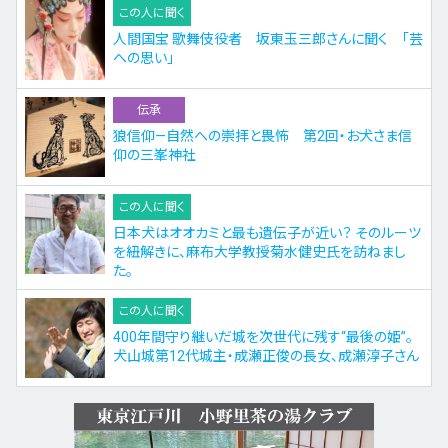
この人に聞く
人間国宝 歌舞伎役者 坂東玉三郎さんに聞く 「芸
への思い」
伝承
狼信仰—自然への崇拝と畏怖 第2回・お犬さま信
仰の三峯神社
この人に聞く
日本犬はオオカミと最も遺伝子が近い？ そのルーツ
を紐解きに、麻布大学教授菊水健史氏を訪ねまし
た。
この人に聞く
400年間守り継いだ城を次世代に残す“最後の姫”。
犬山城第12代城主・成瀬正俊の長女、成瀬淳子さん