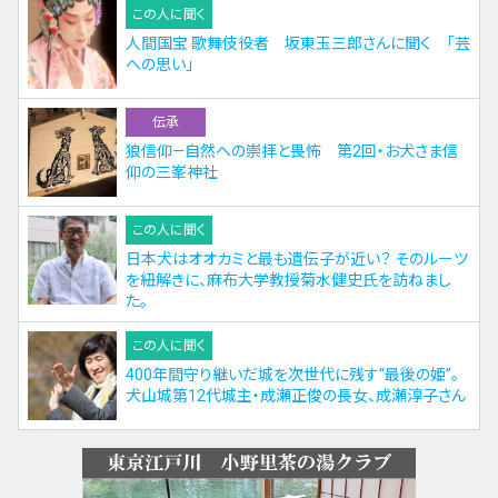
この人に聞く
人間国宝 歌舞伎役者 坂東玉三郎さんに聞く 「芸
への思い」
伝承
狼信仰—自然への崇拝と畏怖 第2回・お犬さま信
仰の三峯神社
この人に聞く
日本犬はオオカミと最も遺伝子が近い？ そのルーツ
を紐解きに、麻布大学教授菊水健史氏を訪ねまし
た。
この人に聞く
400年間守り継いだ城を次世代に残す“最後の姫”。
犬山城第12代城主・成瀬正俊の長女、成瀬淳子さん