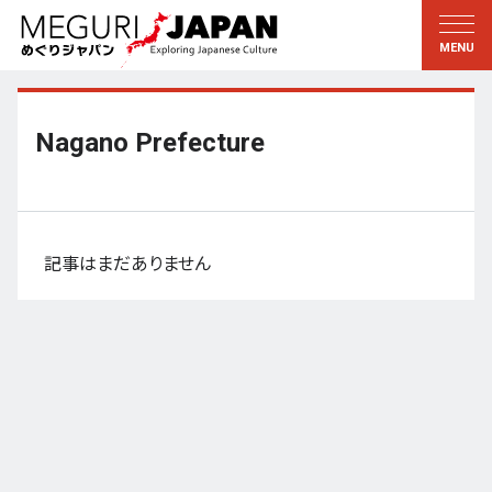
地域をめぐる
文化をめぐる
新着情報
この人に聞く
北海道・東北
知る・学ぶ
Nagano Prefecture
関東
習う
江戸・東京
伝承
甲信越
芸術・芸能
記事はまだありません
北陸
もの作り
東海
自然
近畿
暦と暮らし
京都・奈良
小野里茶の湯クラブ
中国・四国