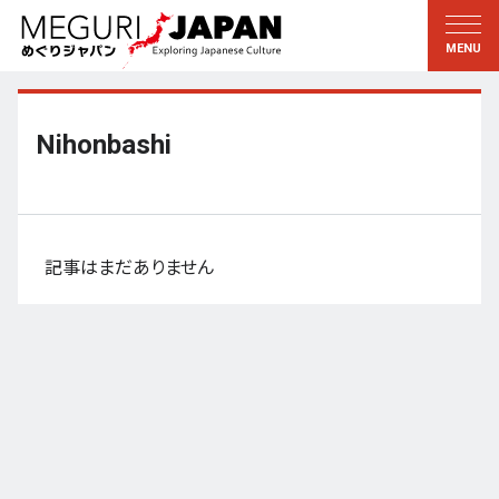
地域をめぐる
文化をめぐる
新着情報
この人に聞く
北海道・東北
知る・学ぶ
Nihonbashi
関東
習う
江戸・東京
伝承
甲信越
芸術・芸能
記事はまだありません
北陸
もの作り
東海
自然
近畿
暦と暮らし
京都・奈良
小野里茶の湯クラブ
中国・四国