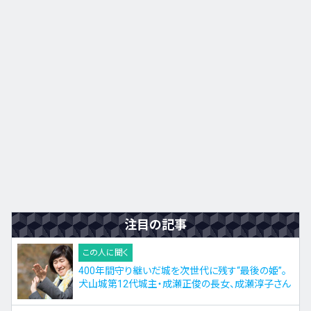
九州・沖縄
EN
ZH
KO
ES
注目の記事
この人に聞く
400年間守り継いだ城を次世代に残す“最後の姫”。
犬山城第12代城主・成瀬正俊の長女、成瀬淳子さん