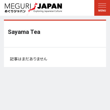
地域をめぐる
文化をめぐる
新着情報
この人に聞く
北海道・東北
知る・学ぶ
Sayama Tea
関東
習う
江戸・東京
伝承
甲信越
芸術・芸能
記事はまだありません
北陸
もの作り
東海
自然
近畿
暦と暮らし
京都・奈良
小野里茶の湯クラブ
中国・四国