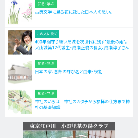
知る・学ぶ
古典文学に見る花に託した日本人の想い。
この人に聞く
400年間守り継いだ城を次世代に残す“最後の姫”。
犬山城第12代城主・成瀬正俊の長女、成瀬淳子さん
知る・学ぶ
日本の家、各部の呼び名と由来・役割
知る・学ぶ
神社のいろは 神社のカタチから参拝の仕方まで神
社の基礎知識