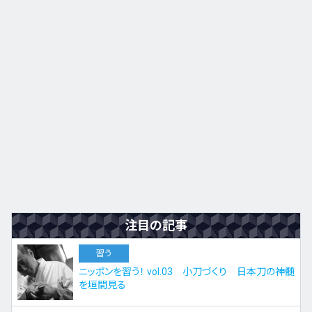
九州・沖縄
EN
ZH
KO
ES
注目の記事
習う
ニッポンを習う！ vol.03 小刀づくり 日本刀の神髄
を垣間見る