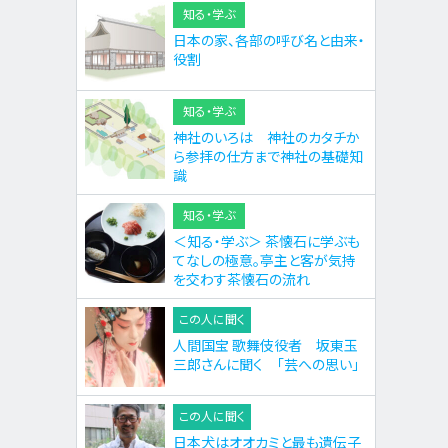
知る・学ぶ
日本の家、各部の呼び名と由来・
役割
知る・学ぶ
神社のいろは 神社のカタチか
ら参拝の仕方まで神社の基礎知
識
知る・学ぶ
＜知る・学ぶ＞ 茶懐石に学ぶも
てなしの極意。亭主と客が気持
を交わす茶懐石の流れ
この人に聞く
人間国宝 歌舞伎役者 坂東玉
三郎さんに聞く 「芸への思い」
この人に聞く
日本犬はオオカミと最も遺伝子