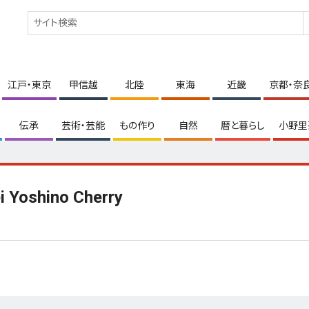
江戸・東京
甲信越
北陸
東海
近畿
京都・奈
伝承
芸術・芸能
もの作り
自然
暦と暮らし
小野里
 Yoshino Cherry