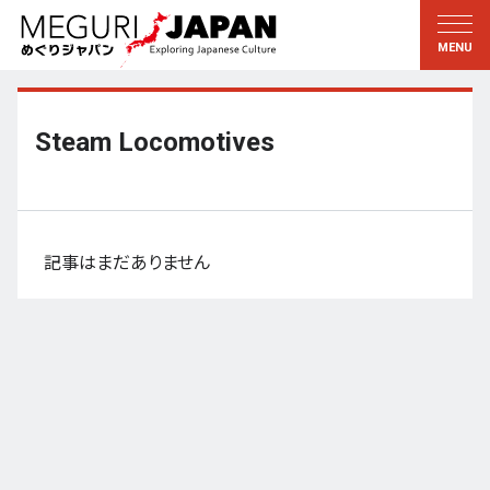
地域をめぐる
文化をめぐる
新着情報
この人に聞く
北海道・東北
知る・学ぶ
Steam Locomotives
関東
習う
江戸・東京
伝承
甲信越
芸術・芸能
記事はまだありません
北陸
もの作り
東海
自然
近畿
暦と暮らし
京都・奈良
小野里茶の湯クラブ
中国・四国