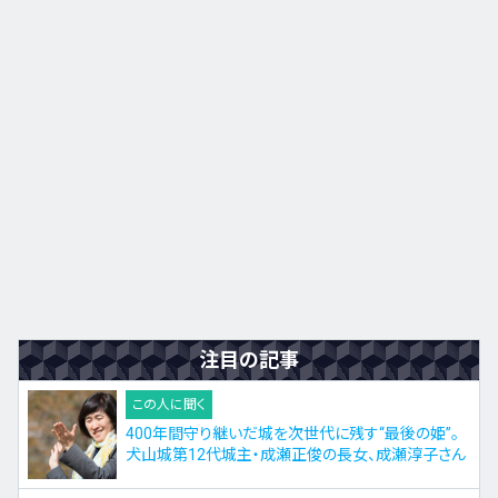
九州・沖縄
EN
ZH
KO
ES
注目の記事
この人に聞く
400年間守り継いだ城を次世代に残す“最後の姫”。
犬山城第12代城主・成瀬正俊の長女、成瀬淳子さん