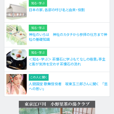
知る・学ぶ
日本の家、各部の呼び名と由来・役割
知る・学ぶ
神社のいろは 神社のカタチから参拝の仕方まで神
社の基礎知識
知る・学ぶ
＜知る・学ぶ＞ 茶懐石に学ぶもてなしの極意。亭主
と客が気持を交わす茶懐石の流れ
この人に聞く
人間国宝 歌舞伎役者 坂東玉三郎さんに聞く 「芸
への思い」