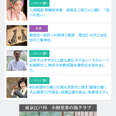
この人に聞く
人間国宝 歌舞伎役者 坂東玉三郎さんに聞く 「芸
への思い」
伝承
狼信仰—自然への崇拝と畏怖 第2回・お犬さま信
仰の三峯神社
この人に聞く
日本犬はオオカミと最も遺伝子が近い？ そのルーツ
を紐解きに、麻布大学教授菊水健史氏を訪ねまし
た。
この人に聞く
400年間守り継いだ城を次世代に残す“最後の姫”。
犬山城第12代城主・成瀬正俊の長女、成瀬淳子さん