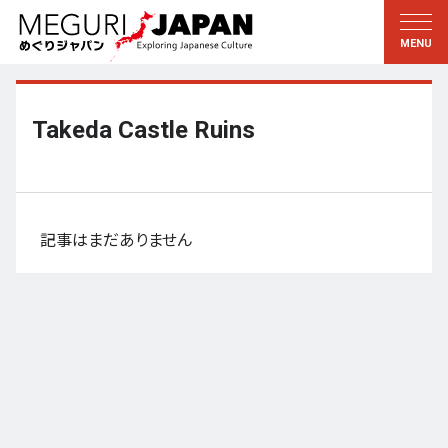
地域をめぐる
文化をめぐる
新着情報
この人に聞く
北海道・東北
知る・学ぶ
Takeda Castle Ruins
関東
習う
江戸・東京
伝承
甲信越
芸術・芸能
記事はまだありません
北陸
もの作り
東海
自然
近畿
暦と暮らし
京都・奈良
小野里茶の湯クラブ
中国・四国