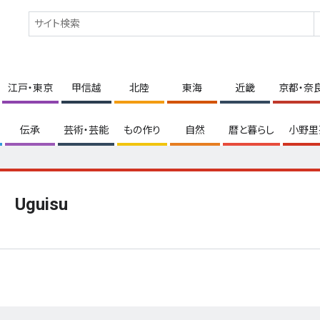
江戸・東京
甲信越
北陸
東海
近畿
京都・奈
伝承
芸術・芸能
もの作り
自然
暦と暮らし
小野里
Uguisu