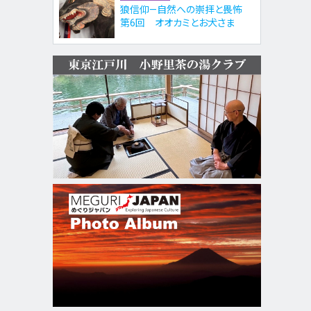
狼信仰—自然への崇拝と畏怖
第6回 オオカミとお犬さま