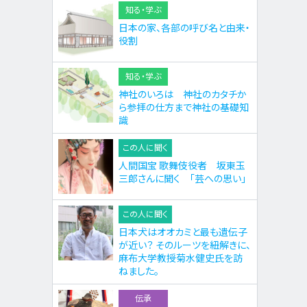
知る・学ぶ
日本の家、各部の呼び名と由来・
役割
知る・学ぶ
神社のいろは 神社のカタチか
ら参拝の仕方まで神社の基礎知
識
この人に聞く
人間国宝 歌舞伎役者 坂東玉
三郎さんに聞く 「芸への思い」
この人に聞く
日本犬はオオカミと最も遺伝子
が近い？ そのルーツを紐解きに、
麻布大学教授菊水健史氏を訪
ねました。
伝承