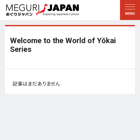
地域をめぐる
文化をめぐる
新着情報
この人に聞く
北海道・東北
知る・学ぶ
Welcome to the World of Yōkai
関東
習う
Series
江戸・東京
伝承
甲信越
芸術・芸能
北陸
記事はまだありません
もの作り
東海
自然
近畿
暦と暮らし
京都・奈良
小野里茶の湯クラブ
中国・四国