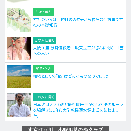
知る・学ぶ
神社のいろは 神社のカタチから参拝の仕方まで神
社の基礎知識
この人に聞く
人間国宝 歌舞伎役者 坂東玉三郎さんに聞く 「芸
への思い」
知る・学ぶ
植物としての「稲」はどんなものなのでしょう
この人に聞く
日本犬はオオカミと最も遺伝子が近い？ そのルーツ
を紐解きに、麻布大学教授菊水健史氏を訪ねまし
た。