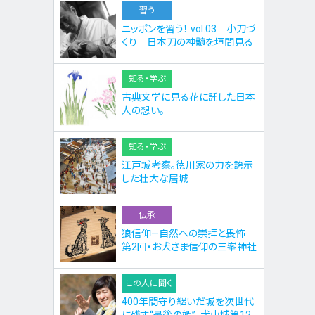
習う
ニッポンを習う！ vol.03 小刀づ
くり 日本刀の神髄を垣間見る
知る・学ぶ
古典文学に見る花に託した日本
人の想い。
知る・学ぶ
江戸城考察。徳川家の力を誇示
した壮大な居城
伝承
狼信仰—自然への崇拝と畏怖
第2回・お犬さま信仰の三峯神社
この人に聞く
400年間守り継いだ城を次世代
に残す“最後の姫”。犬山城第12