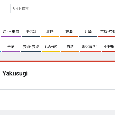
江戸・東京
甲信越
北陸
東海
近畿
京都・奈
伝承
芸術・芸能
もの作り
自然
暦と暮らし
小野里
Yakusugi