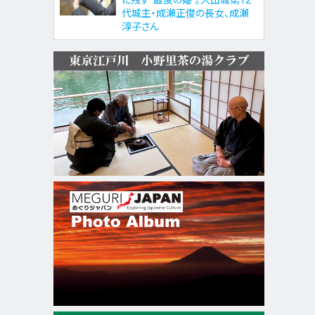
代城主・成瀬正俊の長女、成瀬
淳子さん