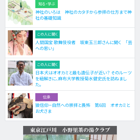
知る・学ぶ
神社のいろは 神社のカタチから参拝の仕方まで神
社の基礎知識
この人に聞く
人間国宝 歌舞伎役者 坂東玉三郎さんに聞く 「芸
への思い」
この人に聞く
日本犬はオオカミと最も遺伝子が近い？ そのルーツ
を紐解きに、麻布大学教授菊水健史氏を訪ねまし
た。
伝承
狼信仰—自然への崇拝と畏怖 第6回 オオカミと
お犬さま