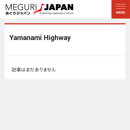
地域をめぐる
文化をめぐる
新着情報
この人に聞く
北海道・東北
知る・学ぶ
Yamanami Highway
関東
習う
江戸・東京
伝承
甲信越
芸術・芸能
記事はまだありません
北陸
もの作り
東海
自然
近畿
暦と暮らし
京都・奈良
小野里茶の湯クラブ
中国・四国