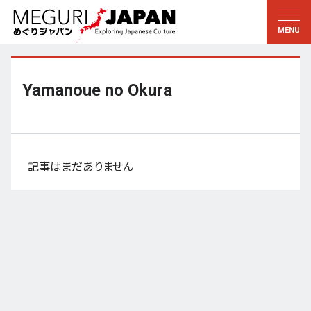
地域をめぐる
文化をめぐる
新着情報
この人に聞く
北海道・東北
知る・学ぶ
Yamanoue no Okura
関東
習う
江戸・東京
伝承
甲信越
芸術・芸能
記事はまだありません
北陸
もの作り
東海
自然
近畿
暦と暮らし
京都・奈良
小野里茶の湯クラブ
中国・四国