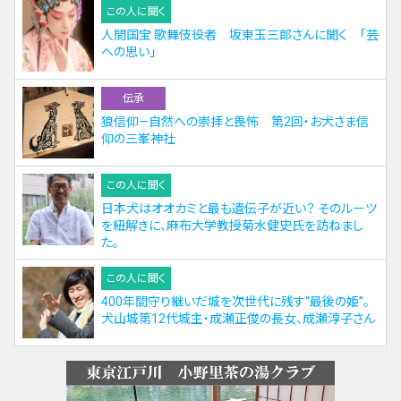
この人に聞く
人間国宝 歌舞伎役者 坂東玉三郎さんに聞く 「芸
への思い」
伝承
狼信仰—自然への崇拝と畏怖 第2回・お犬さま信
仰の三峯神社
この人に聞く
日本犬はオオカミと最も遺伝子が近い？ そのルーツ
を紐解きに、麻布大学教授菊水健史氏を訪ねまし
た。
この人に聞く
400年間守り継いだ城を次世代に残す“最後の姫”。
犬山城第12代城主・成瀬正俊の長女、成瀬淳子さん